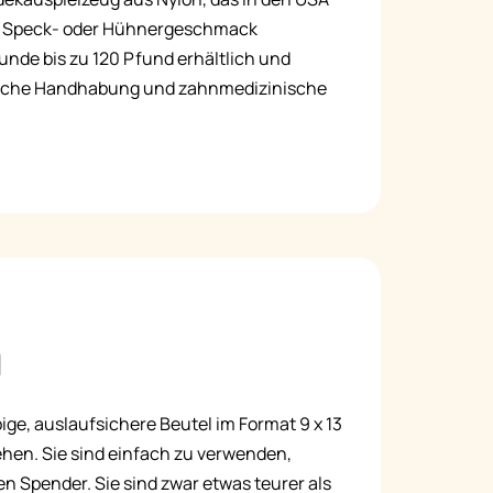
-, Speck- oder Hühnergeschmack
Русский
Hunde bis zu 120 Pfund erhältlich und
Italiano
nfache Handhabung und zahnmedizinische
l
ige, auslaufsichere Beutel im Format 9 x 13
ehen. Sie sind einfach zu verwenden,
n Spender. Sie sind zwar etwas teurer als