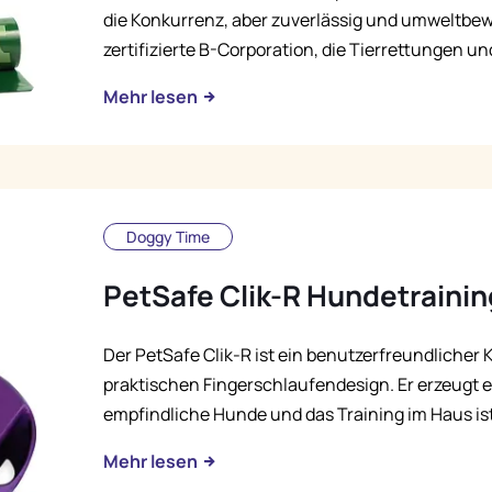
die Konkurrenz, aber zuverlässig und umweltbe
zertifizierte B-Corporation, die Tierrettungen un
Mehr lesen
Doggy Time
PetSafe Clik-R Hundetrainin
Der PetSafe Clik-R ist ein benutzerfreundlicher 
praktischen Fingerschlaufendesign. Er erzeugt ei
empfindliche Hunde und das Training im Haus ist
Mehr lesen