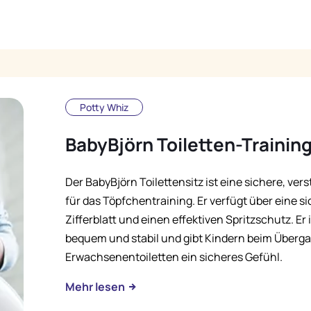
Potty Whiz
BabyBjörn Toiletten-Training
Der BabyBjörn Toilettensitz ist eine sichere, ve
für das Töpfchentraining. Er verfügt über eine s
Zifferblatt und einen effektiven Spritzschutz. Er 
bequem und stabil und gibt Kindern beim Überg
Erwachsenentoiletten ein sicheres Gefühl.
Mehr lesen