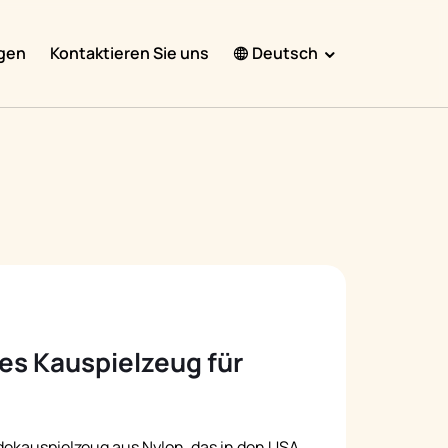
gen
Kontaktieren Sie uns
Deutsch
English
Español
Français
Português
हिंदी
Nederlands
Deutsch
s Kauspielzeug für
한국어
日本語
中文
ekauspielzeug aus Nylon, das in den USA