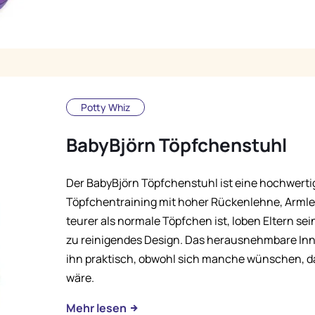
Potty Whiz
BabyBjörn Töpfchenstuhl
Der BabyBjörn Töpfchenstuhl ist eine hochwerti
Töpfchentraining mit hoher Rückenlehne, Armle
teurer als normale Töpfchen ist, loben Eltern sei
zu reinigendes Design. Das herausnehmbare In
ihn praktisch, obwohl sich manche wünschen, da
wäre.
Mehr lesen