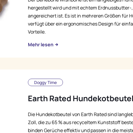
hergestellt wird und mit echtem Erdnussbutter
angereichert ist. Es ist in mehreren Größen für 
verfügt über ein ergonomisches Design für ei
Vorteile.
Mehr lesen
Doggy Time
Earth Rated Hundekotbeute
Die Hundekotbeutel von Earth Rated sind langleb
Zoll, die zu 65 % aus recyceltem Kunststoff best
binden Gerüche effektiv und passen in die meiste