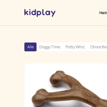
Hei
Alle
Doggy Time
Potty Whiz
Chore Bo