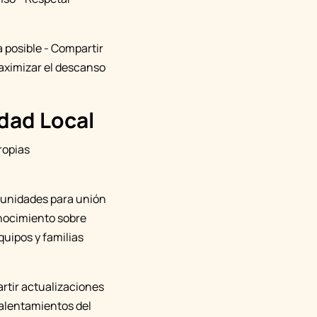
 posible - Compartir
aximizar el descanso
dad Local
ropias
tunidades para unión
onocimiento sobre
uipos y familias
rtir actualizaciones
 calentamientos del