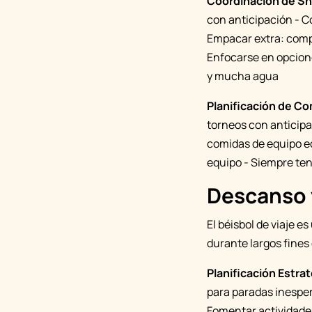
Coordinación de S
con anticipación - Co
Empacar extra: comp
Enfocarse en opcione
y mucha agua
Planificación de Co
torneos con anticip
comidas de equipo e
equipo - Siempre ten
Descanso 
El béisbol de viaje e
durante largos fines
Planificación Estra
para paradas inesper
Fomentar actividades