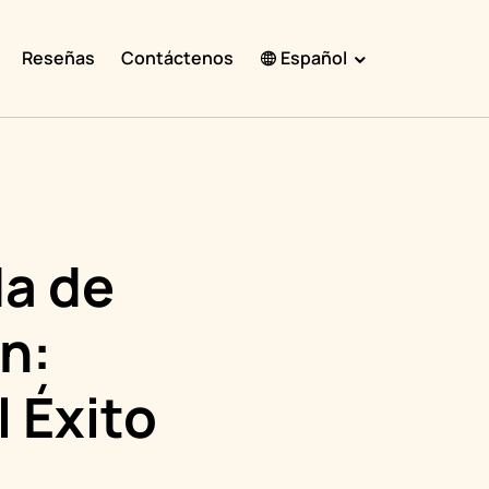
Reseñas
Contáctenos
Español
English
Español
Français
Português
da de
हिंदी
n:
Nederlands
Deutsch
l Éxito
한국어
日本語
中文