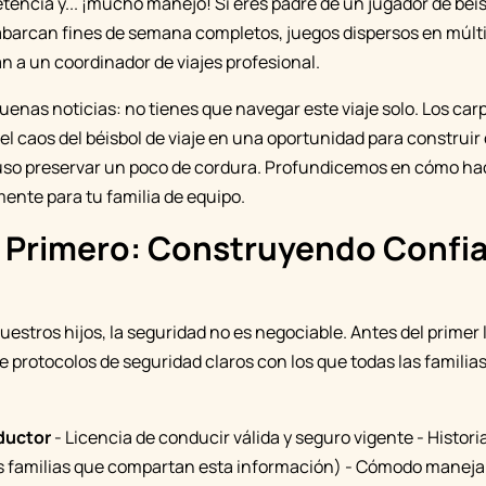
encia y... ¡mucho manejo! Si eres padre de un jugador de béis
abarcan fines de semana completos, juegos dispersos en múlti
n a un coordinador de viajes profesional.
uenas noticias: no tienes que navegar este viaje solo. Los car
l caos del béisbol de viaje en una oportunidad para construi
cluso preservar un poco de cordura. Profundicemos en cómo ha
nte para tu familia de equipo.
 Primero: Construyendo Confia
uestros hijos, la seguridad no es negociable. Antes del primer
 protocolos de seguridad claros con los que todas las familias
ductor
- Licencia de conducir válida y seguro vigente - Histori
as familias que compartan esta información) - Cómodo maneja