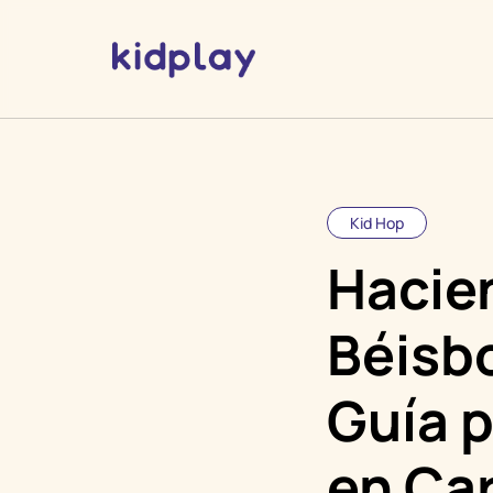
Kid Hop
Hacie
Béisbo
Guía p
en Ca