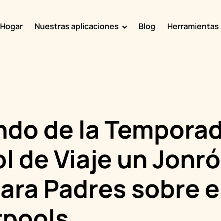
Hogar
Nuestras aplicaciones
Blog
Herramientas
Doggy Time
Potty Whiz
Chore Boss
Kid Hop
ndo de la Tempora
Fever Whiz
l de Viaje un Jonró
ara Padres sobre e
rpools