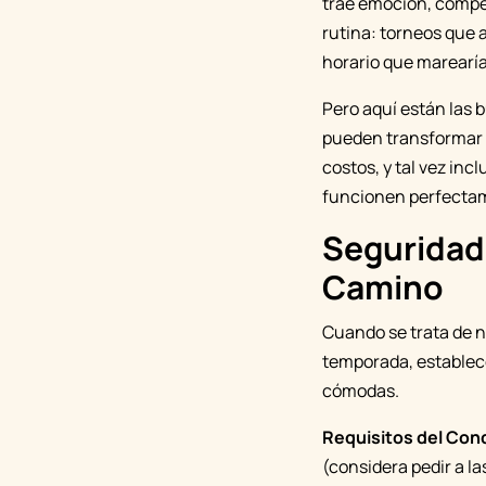
trae emoción, compet
rutina: torneos que 
horario que marearía
Pero aquí están las b
pueden transformar e
costos, y tal vez in
funcionen perfectame
Seguridad
Camino
Cuando se trata de n
temporada, establece
cómodas.
Requisitos del Con
(considera pedir a l