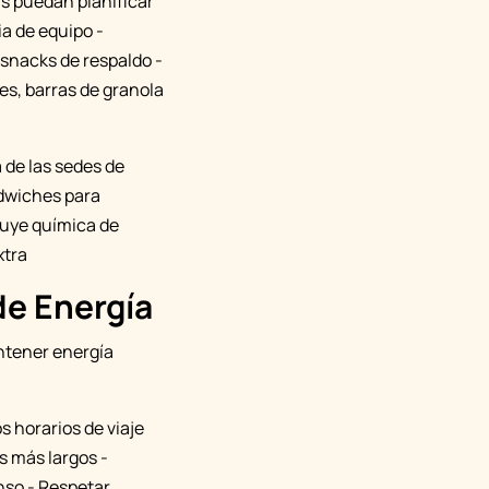
as puedan planificar
ia de equipo -
snacks de respaldo -
es, barras de granola
 de las sedes de
ndwiches para
ruye química de
xtra
de Energía
antener energía
s horarios de viaje
s más largos -
nso - Respetar