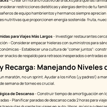
nacks
- Crear un horario rotativo de snacks para que las famili
nsiderar restricciones dietéticas y alergias dentro de tu famil
añeros de equipo hambrientos y hermanos siempre aprecian 
s nutritivas que proporcionen energía sostenida: fruta, nuec
midas para Viajes Más Largos
- Investigar restaurantes cerca
ación - Considerar empacar hieleras con suministros para sá
conómicas - Establecer una cultura de "comer juntos": const
er snacks de respaldo para retrasos inesperados o entradas e
y Recarga: Manejando Niveles 
s un maratón, no un sprint. Ayudar a los niños (¡y padres!) a m
 de semana de torneo es crucial.
tégica de Descanso
- Construir tiempo de amortiguación en lo
adas - Planificar paradas de descanso cada 2 horas para viaje
 tranquilas durante los viajes en auto: libros, música o desca