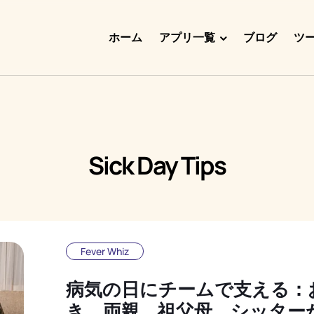
ホーム
アプリ一覧
ブログ
ツ
Doggy Time
Potty Whiz
Chore Boss
Sick Day Tips
Kid Hop
Fever Whiz
Fever Whiz
病気の日にチームで支える：
き、両親、祖父母、シッター