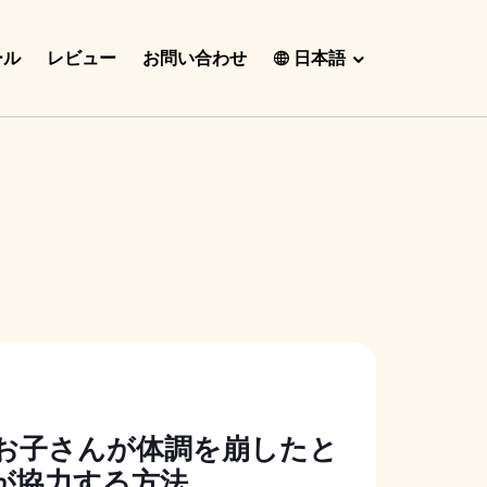
ール
レビュー
お問い合わせ
日本語
English
Español
Français
Português
हिंदी
Nederlands
Deutsch
한국어
お子さんが体調を崩したと
日本語
が協力する方法
中文