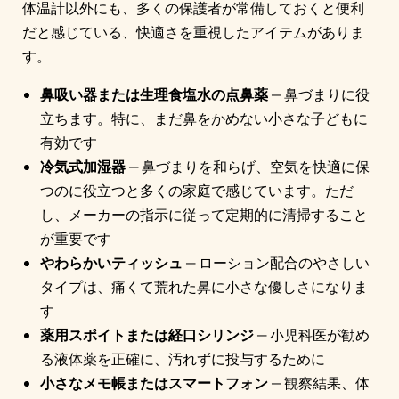
体温計以外にも、多くの保護者が常備しておくと便利
だと感じている、快適さを重視したアイテムがありま
す。
鼻吸い器または生理食塩水の点鼻薬
— 鼻づまりに役
立ちます。特に、まだ鼻をかめない小さな子どもに
有効です
冷気式加湿器
— 鼻づまりを和らげ、空気を快適に保
つのに役立つと多くの家庭で感じています。ただ
し、メーカーの指示に従って定期的に清掃すること
が重要です
やわらかいティッシュ
— ローション配合のやさしい
タイプは、痛くて荒れた鼻に小さな優しさになりま
す
薬用スポイトまたは経口シリンジ
— 小児科医が勧め
る液体薬を正確に、汚れずに投与するために
小さなメモ帳またはスマートフォン
— 観察結果、体