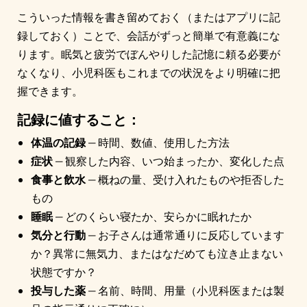
こういった情報を書き留めておく（またはアプリに記
録しておく）ことで、会話がずっと簡単で有意義にな
ります。眠気と疲労でぼんやりした記憶に頼る必要が
なくなり、小児科医もこれまでの状況をより明確に把
握できます。
記録に値すること：
体温の記録
— 時間、数値、使用した方法
症状
— 観察した内容、いつ始まったか、変化した点
食事と飲水
— 概ねの量、受け入れたものや拒否した
もの
睡眠
— どのくらい寝たか、安らかに眠れたか
気分と行動
— お子さんは通常通りに反応しています
か？異常に無気力、またはなだめても泣き止まない
状態ですか？
投与した薬
— 名前、時間、用量（小児科医または製