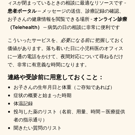
ィスが閉まっているときの相談に最適なリソースです -
患者ポータル
— メッセージの送信、診療記録の確認、
お子さんの健康情報を閲覧できる場所 -
オンライン診療
（Telehealth）
— 病気の日の相談に非常に便利です
こういったサービスを、
必要になる前に
把握しておく
価値があります。落ち着いた日に小児科医のオフィス
に一通の電話をかけて、夜間対応について尋ねるだけ
で、非常に有意義な時間になります。
連絡や受診前に用意しておくこと：
お子さんの生年月日と体重（ご存知であれば）
症状の概要と始まった時期
体温記録
投与した薬のリスト（名前、用量、時間 — 医療提供
者の指示通り）
聞きたい質問のリスト