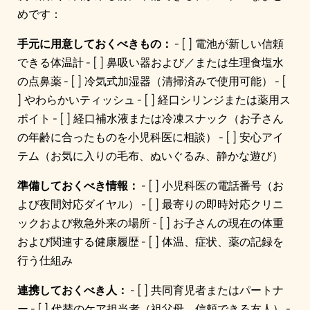
めです：
手元に用意しておくべきもの：
- [ ] 電池が新しい信頼
できる体温計 - [ ] 鼻吸い器および／または生理食塩水
の点鼻薬 - [ ] 冷気式加湿器（清掃済みで使用可能） - [
] やわらかいティッシュ - [ ] 経口シリンジまたは薬用ス
ポイト - [ ] 経口補水液または冷凍スナック（お子さん
の年齢に合ったものを小児科医に相談） - [ ] 安心アイ
テム（お気に入りの毛布、ぬいぐるみ、静かな遊び）
準備しておくべき情報：
- [ ] 小児科医の電話番号（お
よび夜間対応ダイヤル） - [ ] 最寄りの即時対応クリニ
ックおよび救急外来の場所 - [ ] お子さんの現在の体重
および関連する健康履歴 - [ ] 体温、症状、薬の記録を
行う仕組み
連携しておくべき人：
- [ ] 共同育児者またはパートナ
ー - [ ] 代替のケア担当者（祖父母、信頼できる友人） -