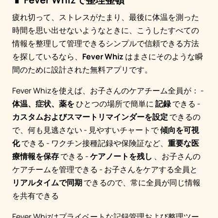
疲れ切って、ストレスがたまり、最後に体温を測った
時間を思い出せないようなときに、こうしたすべての
情報を整理して管理できるシンプルで信頼できる方法
を探しているなら、
Fever Whiz
はまさにそのような瞬
間のために設計された無料アプリです。
Fever Whizを使えば、お子さんのケアチーム全員が： -
体温、症状、薬を
ひとつの場所で簡単に
記録
できる -
カスタムおよびスマートリマインダーを設定
できるの
で、何も見逃さない - 見やすいチャートで
傾向を可視
化
できる - ワクチン接種記録や保険証など、
重要な医
療情報を保存
できる -
ケアノートを残し
、お子さんの
ケアチームを管理できる - お子さんをケアする全員と
リアルタイムで同期
できるので、常に全員が同じ情報
を共有できる
Fever Whizはプライベートな記録管理および整理ツー